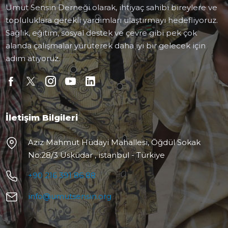
Umut Sensin Derneği olarak, ihtiyaç sahibi bireylere ve
topluluklara gerekli yardımları ulaştırmayı hedefliyoruz.
Sağlık, eğitim, sosyal destek ve çevre gibi pek çok
alanda çalışmalar yürüterek daha iyi bir gelecek için
adım atıyoruz.
İletişim Bilgileri
Aziz Mahmut Hüdayi Mahallesi, Öğdül Sokak
No:28/3 Üsküdar , istanbul - Türkiye
+90 216 391 86 88
info@umutsensin.org