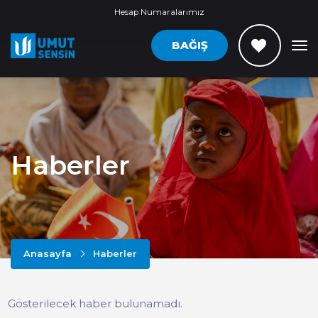
Hesap Numaralarımız
BAĞIŞ
Haberler
Anasayfa
Haberler
Gösterilecek haber bulunamadı.